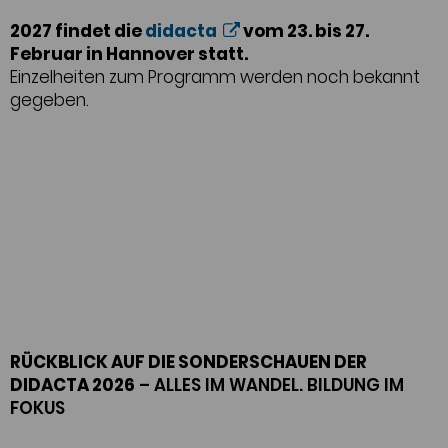
kreativ auf und laden zum Austausch ein. Als Initiator
gelten unter anderem verschiedene Ausschüsse sowie
2027 findet die
didacta
vom 23. bis 27.
Partner des Verbandes.
Februar in Hannover statt.
Einzelheiten zum Programm werden noch bekannt
gegeben.
RÜCKBLICK AUF DIE SONDERSCHAUEN DER
DIDACTA 2026
– ALLES IM WANDEL. BILDUNG IM
FOKUS