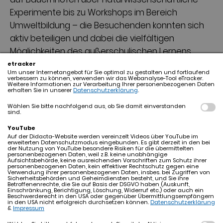
Experimente bis zu Workshops im Bereich
Umweltbildung – die Besuchenden konnten sich
aktiv beteiligen und dabei die vielfältigen
Möglichkeiten des außerschulischen Lernens
kennenlernen und zudem viele Anregungen für
etracker
Um unser Internetangebot für Sie optimal zu gestalten und fortlaufend
spannende Klassenausflüge sammeln.
verbessern zu können, verwenden wir das Webanalyse-Tool eTracker.
Weitere Informationen zur Verarbeitung Ihrer personenbezogenen Daten
erhalten Sie in unserer
Datenschutzerklärung
.
Wählen Sie bitte nachfolgend aus, ob Sie damit einverstanden
MEHR INFORMATIONEN
sind.
YouTube
Auf der Didacta-Website werden vereinzelt Videos über YouTube im
erweiterten Datenschutzmodus eingebunden. Es gibt derzeit in den bei
der Nutzung von YouTube besondere Risiken für die übermittelten
personenbezogenen Daten, weil z.B. keine unabhängige
Aufsichtsbehörde, keine ausreichenden Vorschriften zum Schutz ihrer
personenbezogenen Daten, kein effektiver Rechtschutz gegen eine
Verwendung ihrer personenbezogenen Daten, insbes. bei Zugriffen von
Sicherheitsbehörden und Geheimdiensten besteht, und Sie ihre
Betroffenenrechte, die Sie auf Basis der DSGVO haben (Auskunft,
Einschränkung, Berichtigung, Löschung, Widerruf etc.) oder auch ein
Beschwerderecht in den USA oder gegenüber Übermittlungsempfängern
in den USA nicht erfolgreich durchsetzen können.
Datenschutzerklärung
&
Impressum
EINE SCHULE FÜR ALLE