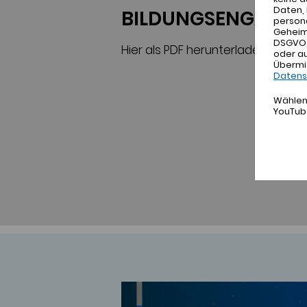
Daten, 
BILDUNGSENGAGIE
person
Geheimd
DSGVO h
Hier als PDF herunterladen
oder a
Übermi
Datens
Wählen 
YouTub