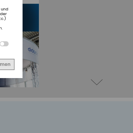
 und
 der
c.)
n.
hmen