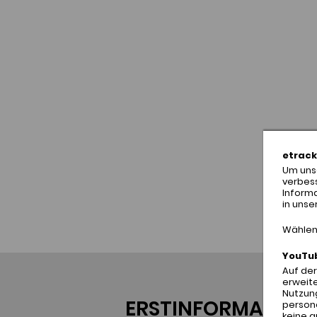
etrack
Um unse
verbes
Inform
in unse
Wählen 
YouTu
Auf de
erweite
Nutzung
ERSTINFORMATION
person
keine 