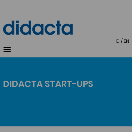
D
/
EN
DIDACTA START-UPS