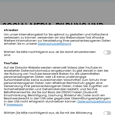
SOCIAL MEDIA, BILDUNG UND
etracker
VERANTWORTUNG
Um unser Internetangebot für Sie optimal zu gestalten und fortlaufend
verbessern zu können, verwenden wir das Webanalyse-Tool eTracker.
Weitere Informationen zur Verarbeitung Ihrer personenbezogenen Daten
erhalten Sie in unserer
Datenschutzerklärung
.
Was junge Menschen heute wirklich brauchen
Wählen Sie bitte nachfolgend aus, ob Sie damit einverstanden
sind.
Social Media prägt den Alltag von Kindern und
Jugendlichen wie kaum ein anderes Medium.
YouTube
Auf der Didacta-Website werden vereinzelt Videos über YouTube im
Plattformen wie TikTok, Instagram oder YouTube
erweiterten Datenschutzmodus eingebunden. Es gibt derzeit in den bei
der Nutzung von YouTube besondere Risiken für die übermittelten
sind Orte der Information, Kommunikation und
personenbezogenen Daten, weil z.B. keine unabhängige
Aufsichtsbehörde, keine ausreichenden Vorschriften zum Schutz ihrer
Unterhaltung – gleichzeitig stehen sie im Zentrum
personenbezogenen Daten, kein effektiver Rechtschutz gegen eine
Verwendung ihrer personenbezogenen Daten, insbes. bei Zugriffen von
einer kontroversen Debatte: Braucht es strengere
Sicherheitsbehörden und Geheimdiensten besteht, und Sie ihre
Betroffenenrechte, die Sie auf Basis der DSGVO haben (Auskunft,
Einschränkung, Berichtigung, Löschung, Widerruf etc.) oder auch ein
Regeln und Verbote oder mehr Medienbildung und
Beschwerderecht in den USA oder gegenüber Übermittlungsempfängern
in den USA nicht erfolgreich durchsetzen können.
Datenschutzerklärung
Aufklärung? Lesen Sie hier mehr zum Thema.
&
Impressum
Wählen Sie bitte nachfolgend aus, ob Sie mit der Aktivierung