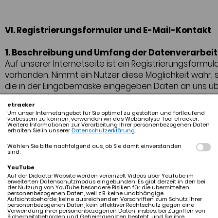
VI. Registrierungsformular und E-Mail-Kontakt
1. Beschreibung und Umfang der Datenverarbei
Auf unserer Internetseite ist ein Registrierungsformul
vorhanden. Nimmt ein Nutzer diese Möglichkeit wahr,
die in der Eingabemaske eingegeben Daten an uns üb
und gespeichert.
etracker
Im Zeitpunkt der Absendung der Nachricht werden 
Um unser Internetangebot für Sie optimal zu gestalten und fortlaufend
folgende Daten gespeichert:
verbessern zu können, verwenden wir das Webanalyse-Tool eTracker.
Weitere Informationen zur Verarbeitung Ihrer personenbezogenen Daten
• Die IP-Adresse des Nutzers
erhalten Sie in unserer
Datenschutzerklärung
.
• Datum und Uhrzeit der Nachricht
Wählen Sie bitte nachfolgend aus, ob Sie damit einverstanden
Für die Verarbeitung der Daten wird im Rahmen des
sind.
Absendevorgangs Ihre Einwilligung eingeholt und auf 
YouTube
Datenschutzerklärung verwiesen.
Auf der Didacta-Website werden vereinzelt Videos über YouTube im
erweiterten Datenschutzmodus eingebunden. Es gibt derzeit in den bei
Des Weiteren ist eine Kontaktaufnahme über die
der Nutzung von YouTube besondere Risiken für die übermittelten
personenbezogenen Daten, weil z.B. keine unabhängige
bereitgestellten E-Mail-Adressen möglich. In diesem 
Aufsichtsbehörde, keine ausreichenden Vorschriften zum Schutz ihrer
personenbezogenen Daten, kein effektiver Rechtschutz gegen eine
die mit der E-Mail übermittelten personenbezogenen
Verwendung ihrer personenbezogenen Daten, insbes. bei Zugriffen von
Sicherheitsbehörden und Geheimdiensten besteht, und Sie ihre