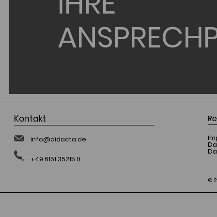
IHRE
ANSPRECHP
Kontakt
Re
Im
info@didacta.de
Da
Da
+49 6151 35215 0
© 