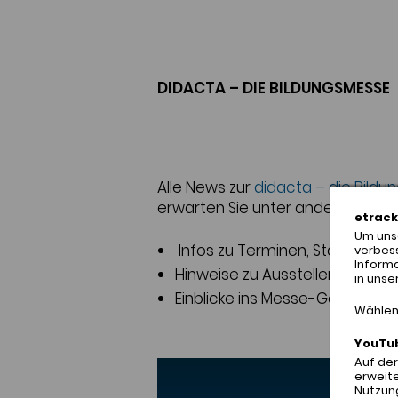
DIDACTA – DIE BILDUNGSMESSE
Alle News zur
didacta – die Bild
erwarten Sie unter anderem
etrack
Um unse
Infos zu Terminen, Standorte
verbes
Inform
Hinweise zu Ausstellern und 
in unse
Einblicke ins Messe-Geschehe
Wählen 
YouTu
Auf de
erweite
Nutzung