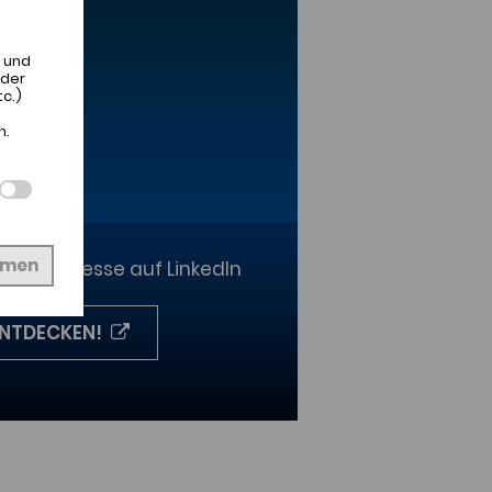
,
 und
 der
c.)
n.
hmen
ildungsmesse auf LinkedIn
ENTDECKEN!