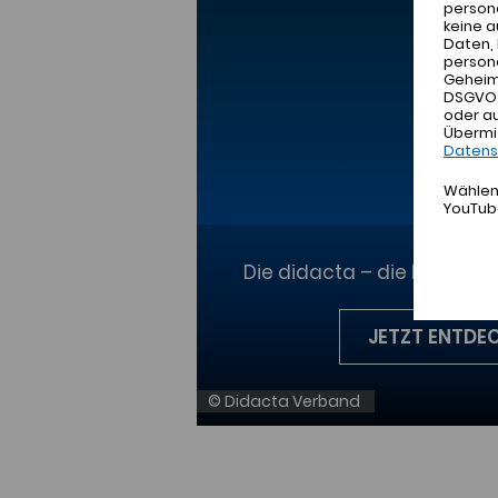
person
keine 
Daten, 
person
Geheimd
DSGVO h
oder a
Übermi
Datens
Wählen 
YouTub
Die didacta – die Bildun
JETZT ENTDE
© Didacta Verband