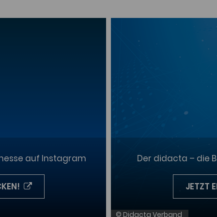
smesse auf Instagram
Der didacta – die 
CKEN!
JETZT 
© Didacta Verband