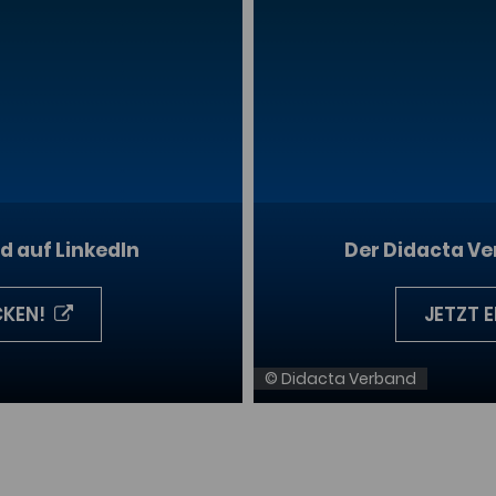
d auf LinkedIn
Der Didacta V
CKEN!
JETZT 
© Didacta Verband