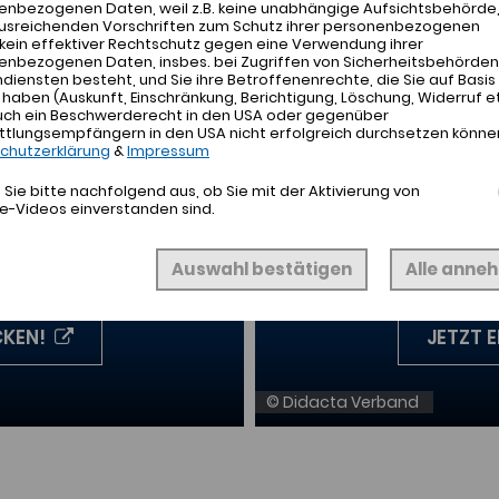
enbezogenen Daten, weil z.B. keine unabhängige Aufsichtsbehörde
ausreichenden Vorschriften zum Schutz ihrer personenbezogenen
kein effektiver Rechtschutz gegen eine Verwendung ihrer
enbezogenen Daten, insbes. bei Zugriffen von Sicherheitsbehörden
iensten besteht, und Sie ihre Betroffenenrechte, die Sie auf Basis
aben (Auskunft, Einschränkung, Berichtigung, Löschung, Widerruf et
uch ein Beschwerderecht in den USA oder gegenüber
ttlungsempfängern in den USA nicht erfolgreich durchsetzen könne
chutzerklärung
&
Impressum
Sie bitte nachfolgend aus, ob Sie mit der Aktivierung von
e-Videos einverstanden sind.
Auswahl bestätigen
Alle anne
gsmesse auf Facebook
Die didacta – die B
CKEN!
JETZT 
© Didacta Verband