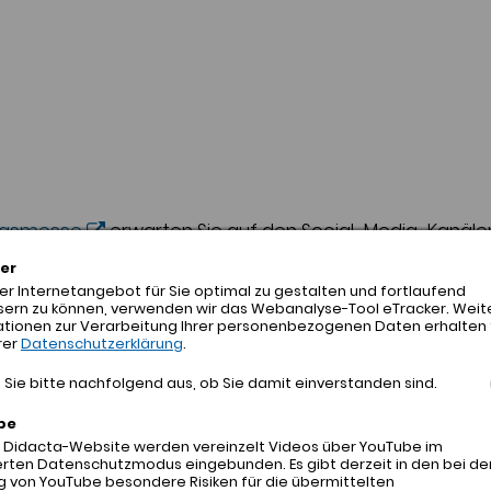
ungsmesse
erwarten Sie auf den Social-Media-Kanälen
er
r Internetangebot für Sie optimal zu gestalten und fortlaufend
n und Anmeldefristen
sern zu können, verwenden wir das Webanalyse-Tool eTracker. Weit
ationen zur Verarbeitung Ihrer personenbezogenen Daten erhalten 
Programm
rer
Datenschutzerklärung
.
n
Sie bitte nachfolgend aus, ob Sie damit einverstanden sind.
be
r Didacta-Website werden vereinzelt Videos über YouTube im
rten Datenschutzmodus eingebunden. Es gibt derzeit in den bei de
 von YouTube besondere Risiken für die übermittelten