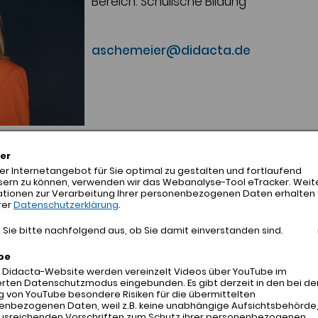
Bereich: Schulische Bildung
aschemeier@didacta.de
er
r Internetangebot für Sie optimal zu gestalten und fortlaufend
sern zu können, verwenden wir das Webanalyse-Tool eTracker. Weit
ationen zur Verarbeitung Ihrer personenbezogenen Daten erhalten 
rer
Datenschutzerklärung
.
PROF. DR. JULIA KNOPF
Vorstandsmitglied
Sie bitte nachfolgend aus, ob Sie damit einverstanden sind.
Bereich: Berufliche Bildung
be
r Didacta-Website werden vereinzelt Videos über YouTube im
rten Datenschutzmodus eingebunden. Es gibt derzeit in den bei de
 von YouTube besondere Risiken für die übermittelten
knopf@didacta.de
enbezogenen Daten, weil z.B. keine unabhängige Aufsichtsbehörde
ausreichenden Vorschriften zum Schutz ihrer personenbezogenen