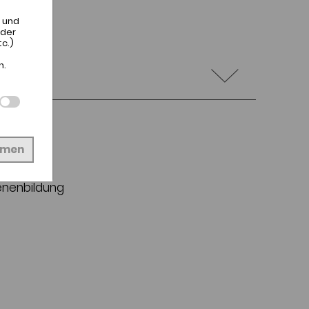
 und
 der
c.)
n.
hmen
enenbildung