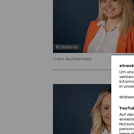
© Didacta
Caro Aschemeier
etrack
Um unse
verbes
Inform
in unse
Wählen 
YouTu
Auf de
erweite
Nutzung
person
keine 