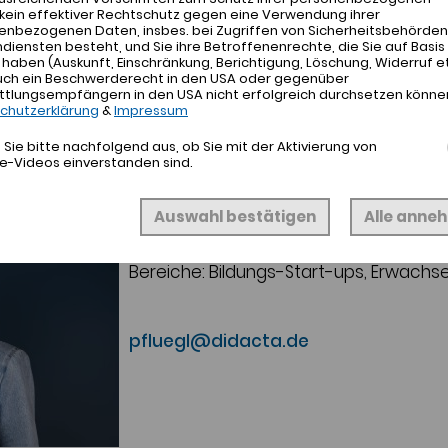
kein effektiver Rechtschutz gegen eine Verwendung ihrer
enbezogenen Daten, insbes. bei Zugriffen von Sicherheitsbehörden
iensten besteht, und Sie ihre Betroffenenrechte, die Sie auf Basis
aben (Auskunft, Einschränkung, Berichtigung, Löschung, Widerruf et
uch ein Beschwerderecht in den USA oder gegenüber
ttlungsempfängern in den USA nicht erfolgreich durchsetzen könne
chutzerklärung
&
Impressum
Sie bitte nachfolgend aus, ob Sie mit der Aktivierung von
e-Videos einverstanden sind.
MILENA PFLÜGL
Auswahl bestätigen
Alle anne
Vorstandsmitglied
Bereiche: Bildungs-Start-ups, Erwachs
pfluegl@didacta.de