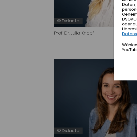
Daten, 
person
Geheimd
DSGVO h
© Didacta
oder a
Übermi
Prof. Dr. Julia Knopf
Datens
Wählen 
YouTub
© Didacta