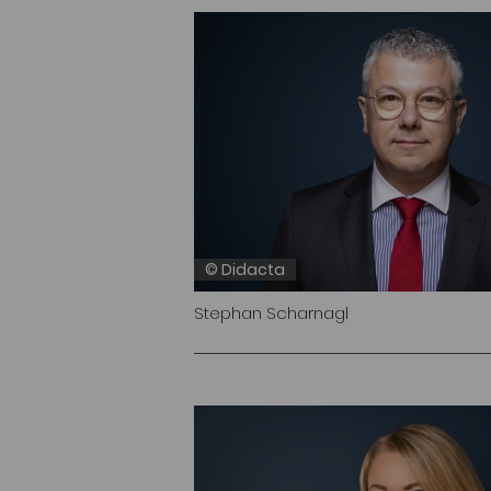
© Didacta
Stephan Scharnagl