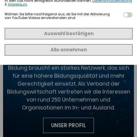
in den USA nicht erfolgreich durchsetzen können.
Datenschutzerklärung
&
Impressum
Wählen Sie bitte nachfolgend aus, ob Sie mit der Aktivierung
von YouTube-Videos einverstanden sind.
Auswahl bestätigen
DAS SIND WIR
Alle annehmen
Bildung braucht ein starkes Netzwerk, das sich
für eine höhere Bildungsqualität und mehr
Gerechtigkeit einsetzt. Als Verband der
Bildungswirtschaft vertreten wir die Interessen
von rund 250 Unternehmen und
Organisationen im In- und Ausland.
UNSER PROFIL