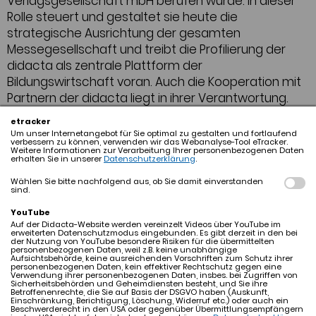
Verlagsgesellschaft mbH berufen wurde. In dieser
Rolle steuert und gestaltet sie heute die
strategische Ausrichtung der gesamten
Messegesellschaft und treibt die Profilierung der
didacta als zentrale Plattform der
Bildungswirtschaft voran. Auch die Kooperation mit
Partnern der didacta liegt in ihrer Verantwortung.
etracker
Ihre langjährige Erfahrung und ihr tiefes Verständnis
Um unser Internetangebot für Sie optimal zu gestalten und fortlaufend
verbessern zu können, verwenden wir das Webanalyse-Tool eTracker.
für die Bildungslandschaft bringt Dinah Korb gezielt
Weitere Informationen zur Verarbeitung Ihrer personenbezogenen Daten
erhalten Sie in unserer
Datenschutzerklärung
.
in die Messeformate ein. Ihr Anspruch ist es, die
didacta als relevanten Begegnungsraum für Praxis,
Wählen Sie bitte nachfolgend aus, ob Sie damit einverstanden
sind.
Politik, Wissenschaft und Wirtschaft weiter zu
stärken und neue Formate des Austauschs zu
YouTube
Auf der Didacta-Website werden vereinzelt Videos über YouTube im
etablieren.
erweiterten Datenschutzmodus eingebunden. Es gibt derzeit in den bei
der Nutzung von YouTube besondere Risiken für die übermittelten
personenbezogenen Daten, weil z.B. keine unabhängige
Dinah Korb verbringt ihre Freizeit gern in der Natur.
Aufsichtsbehörde, keine ausreichenden Vorschriften zum Schutz ihrer
personenbezogenen Daten, kein effektiver Rechtschutz gegen eine
Sie hält sich bevorzugt am Wasser auf, ist viel im
Verwendung ihrer personenbezogenen Daten, insbes. bei Zugriffen von
Sicherheitsbehörden und Geheimdiensten besteht, und Sie ihre
Freien unterwegs – oft gemeinsam mit ihren
Betroffenenrechte, die Sie auf Basis der DSGVO haben (Auskunft,
Einschränkung, Berichtigung, Löschung, Widerruf etc.) oder auch ein
Hunden – und findet Ausgleich beim Lesen.
Beschwerderecht in den USA oder gegenüber Übermittlungsempfängern