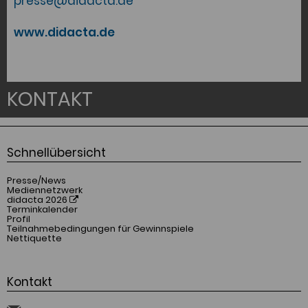
presse@didacta.de
www.didacta.de
KONTAKT
Schnellübersicht
Presse/News
Mediennetzwerk
didacta 2026
Terminkalender
Profil
Teilnahmebedingungen für Gewinnspiele
Nettiquette
Kontakt