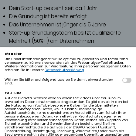
Dein Start-up besteht seit ca. 1 Jahr
Die Gründung ist bereits erfolgt
Das Unternehmen ist jünger als 5 Jahre
Start-up Gründungsteam besitzt qualifizierte
Mehrheit (50%+) am Unternehmen
Dein Start-up fördert Bildung in einem
etracker
besonderem Maß - egal ob digital oder analog!
Um unser Internetangebot für Sie optimal zu gestalten und fortlaufend
verbessern zu können, verwenden wir das Webanalyse-Tool eTracker.
Ihr seid bereit, am Freitag, den 14.02.2025 an einer
Weitere Informationen zur Verarbeitung Ihrer personenbezogenen Daten
erhalten Sie in unserer
Datenschutzerklärung
.
Diskussionsrunde teilzunehmen.
Wählen Sie bitte nachfolgend aus, ob Sie damit einverstanden
Bewerbungsschluss 22. November 2024
sind.
YouTube
Auf der Didacta-Website werden vereinzelt Videos über YouTube im
erweiterten Datenschutzmodus eingebunden. Es gibt derzeit in den bei
der Nutzung von YouTube besondere Risiken für die übermittelten
personenbezogenen Daten, weil z.B. keine unabhängige
Aufsichtsbehörde, keine ausreichenden Vorschriften zum Schutz ihrer
personenbezogenen Daten, kein effektiver Rechtschutz gegen eine
Verwendung ihrer personenbezogenen Daten, insbes. bei Zugriffen von
DEIN PITCHDECK...
Sicherheitsbehörden und Geheimdiensten besteht, und Sie ihre
Betroffenenrechte, die Sie auf Basis der DSGVO haben (Auskunft,
Einschränkung, Berichtigung, Löschung, Widerruf etc.) oder auch ein
Beschwerderecht in den USA oder gegenüber Übermittlungsempfängern