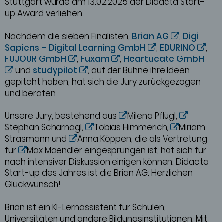
Stuttgart wurde am 13.02.2025 der Didacta Start-
up Award verliehen.
Nachdem die sieben Finalisten,
Brian AG
,
Digi
Sapiens – Digital Learning GmbH
,
EDURINO
,
FUJOUR GmbH
,
Fuxam
,
Heartucate GmbH
und
studypilot
, auf der Bühne ihre Ideen
gepitcht haben, hat sich die Jury zurückgezogen
und beraten.
Unsere Jury, bestehend aus
Milena Pflügl,
Stephan Scharnagl,
Tobias Himmerich,
Miriam
Strasmann und
Anna Köppen, die als Vertretung
für
Max Maendler eingesprungen ist, hat sich für
nach intensiver Diskussion einigen können: Didacta
Start-up des Jahres ist die Brian AG: Herzlichen
Glückwunsch!
Brian ist ein KI-Lernassistent für Schulen,
Universitäten und andere Bildungsinstitutionen. Mit