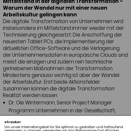
Mittelstand in der digitalen Transformation –
Warum der Wandel nur mit einer neuen
Arbeitskultur gelingen kann
Die digitale Transformation von Unternehmen wird
insbesondere im Mittelstand immer wieder mit der
Technisierung gleichgesetzt: Die Anschaffung der
neuesten Tablet PCs, die Implementierung der
aktuellsten Office-Software und die Verlagerung
der Unternehmensdaten in europäische Clouds sind
meist die einzigen und zudem rein technische
getriebenen Maßnahmen der Transformation.
Mindestens genauso wichtig ist aber der Wandel
der Arbeitskultur. Erst beide Aktionsfelder
zusammen können die digitale Transformation
Realität werden lassen.
Dr. Ole Wintermann, Senior Project Manager
Programm Unternehmen in der Gesellschaft,
Bertelsmann Stiftung
etracker
Um unser Internetangebot für Sie optimal zu gestalten und fortlaufend
13:00 - 14:00 Uhr
verbessern zu können, verwenden wir das Webanalyse-Tool eTracker.