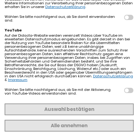
Weitere Informationen zur Verarbeitung Ihrer personenbezogenen Daten
Panelgespräch: Digitale Ethik aus Sicht der
erhalten Sie in unserer
Datenschutzerklärung
.
Wissenschaft
Wählen Sie bitte nachfolgend aus, ob Sie damit einverstanden
Aufgeschlossenheit gegenüber neuen
sind.
Technologien und Verfahren und die Bewahrung der
YouTube
Neugierde ist eine Grundvoraussetzung in der
Auf der Didacta-Website werden vereinzelt Videos über YouTube im
erweiterten Datenschutzmodus eingebunden. Es gibt derzeit in den bei
Arbeitswelt, um mit den schnell fortschreitenden
der Nutzung von YouTube besondere Risiken für die übermittelten
personenbezogenen Daten, weil z.B. keine unabhängige
Randbedingungen des digitalen „Fortschritts“
Aufsichtsbehörde, keine ausreichenden Vorschriften zum Schutz ihrer
personenbezogenen Daten, kein effektiver Rechtschutz gegen eine
mitzuhalten. Sind wir darauf vorbereitet? Wie bilden
Verwendung ihrer personenbezogenen Daten, insbes. bei Zugriffen von
Sicherheitsbehörden und Geheimdiensten besteht, und Sie ihre
wir dafür aus? Ist die klassische Berufsausbildung
Betroffenenrechte, die Sie auf Basis der DSGVO haben (Auskunft,
Einschränkung, Berichtigung, Löschung, Widerruf etc.) oder auch ein
direkt nach der Schule noch passend? Inwieweit ist
Beschwerderecht in den USA oder gegenüber Übermittlungsempfängern
in den USA nicht erfolgreich durchsetzen können.
Datenschutzerklärung
der Experte oder der Generalist gefragt? Im Bereich
&
Impressum
der Informationstechnik sind diese Überlegungen
Wählen Sie bitte nachfolgend aus, ob Sie mit der Aktivierung
brennender denn je.
von YouTube-Videos einverstanden sind.
Prof. Dr. Christoph Igel, TU CHEMNITZ
Prof. Dr.-Ing. Eric Sax, Leiter Institut für Technik der
Auswahl bestätigen
Informationsverarbeitung (ITIV) Karlsruher Institut
für Technologie (KIT)
Alle annehmen
14:00 - 15:00 Uhr