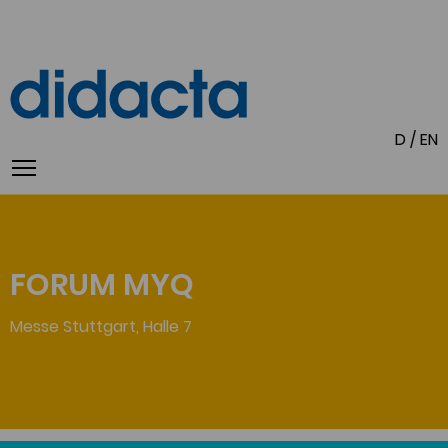
D
/
EN
FORUM MYQ
Messe Stuttgart, Halle 7