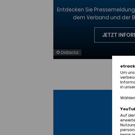
Entdecken Sie Pressemeldung
dem Verband und der Bi
JETZT INFOR
© Didacta
etrack
Um unse
verbes
Inform
in unse
Wählen 
YouTu
Auf de
erweite
Nutzung
person
keine 