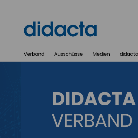
Verband
Ausschüsse
Medien
didact
DIDACTA 
VERBAND 