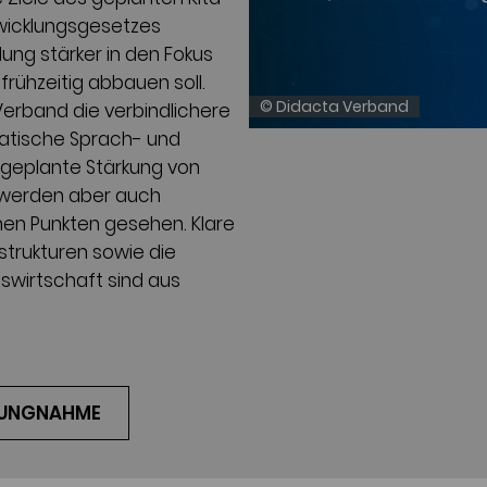
wicklungsgesetzes
dung stärker in den Fokus
frühzeitig abbauen soll.
© Didacta Verband
Verband die verbindlichere
matische Sprach- und
 geplante Stärkung von
g werden aber auch
en Punkten gesehen. Klare
trukturen sowie die
gswirtschaft sind aus
LUNGNAHME