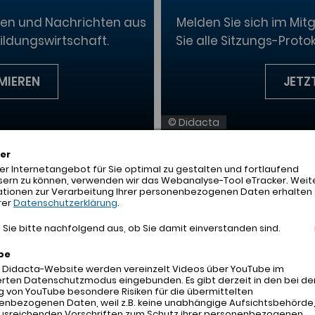
en und Nachrichten aus
Melden Sie sich im Mit
ldungswirtschaft.
Sie alle Sitzungs-Proto
MIEREN
JETZ
© Didacta
er
r Internetangebot für Sie optimal zu gestalten und fortlaufend
sern zu können, verwenden wir das Webanalyse-Tool eTracker. Weit
ationen zur Verarbeitung Ihrer personenbezogenen Daten erhalten 
rer
Datenschutzerklärung
.
Sie bitte nachfolgend aus, ob Sie damit einverstanden sind.
be
r Didacta-Website werden vereinzelt Videos über YouTube im
rten Datenschutzmodus eingebunden. Es gibt derzeit in den bei de
 von YouTube besondere Risiken für die übermittelten
enbezogenen Daten, weil z.B. keine unabhängige Aufsichtsbehörde
ausreichenden Vorschriften zum Schutz ihrer personenbezogenen