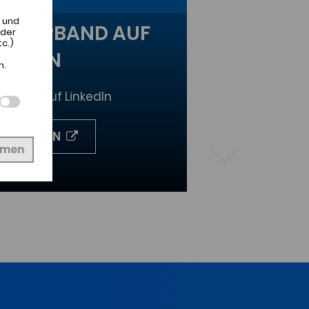
 und
TA VERBAND AUF
 der
c.)
NKEDIN
n.
s auch auf LinkedIn
VERNETZEN
hmen