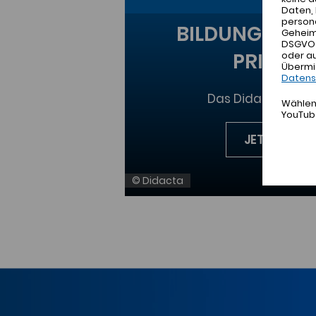
Daten, 
person
BILDUNG IN O
Geheimd
DSGVO h
PRINTME
oder a
Übermi
Datens
Das Didacta-Med
Wählen 
YouTub
JETZT ENTD
© Didacta