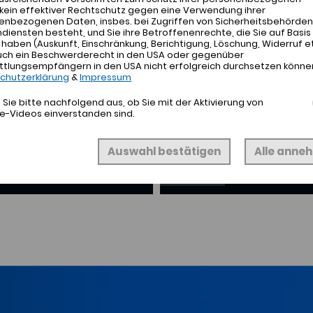
kein effektiver Rechtschutz gegen eine Verwendung ihrer
enbezogenen Daten, insbes. bei Zugriffen von Sicherheitsbehörden
NLINE- UND
DER DIDAC
iensten besteht, und Sie ihre Betroffenenrechte, die Sie auf Basis
aben (Auskunft, Einschränkung, Berichtigung, Löschung, Widerruf et
DIEN
LI
uch ein Beschwerderecht in den USA oder gegenüber
ttlungsempfängern in den USA nicht erfolgreich durchsetzen könne
chutzerklärung
&
Impressum
iennetzwerk
Folgen Sie un
Sie bitte nachfolgend aus, ob Sie mit der Aktivierung von
e-Videos einverstanden sind.
ECKEN
JETZT 
Auswahl bestätigen
Alle anne
© Didacta