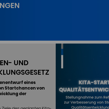
UNGEN
EN- UND
KLUNGSGESETZ
enentwurf eines
on Startchancen von
wicklung der
 Ziele des geplanten Kita-