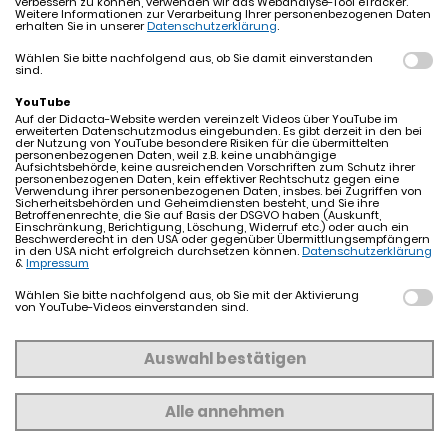
verbessern zu können, verwenden wir das Webanalyse-Tool eTracker.
Weitere Informationen zur Verarbeitung Ihrer personenbezogenen Daten
nur für den Zugang zum Mitgliederbereich verwendet und zu
erhalten Sie in unserer
Datenschutzerklärung
.
keinem Zeitpunkt weitergegeben.
Wählen Sie bitte nachfolgend aus, ob Sie damit einverstanden
sind.
Bitte beachten Sie unsere
Datenschutzerklärung
.
YouTube
Auf der Didacta-Website werden vereinzelt Videos über YouTube im
erweiterten Datenschutzmodus eingebunden. Es gibt derzeit in den bei
der Nutzung von YouTube besondere Risiken für die übermittelten
ANMELDEN
personenbezogenen Daten, weil z.B. keine unabhängige
Aufsichtsbehörde, keine ausreichenden Vorschriften zum Schutz ihrer
personenbezogenen Daten, kein effektiver Rechtschutz gegen eine
Verwendung ihrer personenbezogenen Daten, insbes. bei Zugriffen von
Sicherheitsbehörden und Geheimdiensten besteht, und Sie ihre
Betroffenenrechte, die Sie auf Basis der DSGVO haben (Auskunft,
Einschränkung, Berichtigung, Löschung, Widerruf etc.) oder auch ein
Beschwerderecht in den USA oder gegenüber Übermittlungsempfängern
in den USA nicht erfolgreich durchsetzen können.
Datenschutzerklärung
&
Impressum
Schnellübersicht
Wählen Sie bitte nachfolgend aus, ob Sie mit der Aktivierung
von YouTube-Videos einverstanden sind.
Presse/News
Mediennetzwerk
didacta 2026
Terminkalender
Auswahl bestätigen
Profil
Teilnahmebedingungen für Gewinnspiele
Nettiquette
Alle annehmen