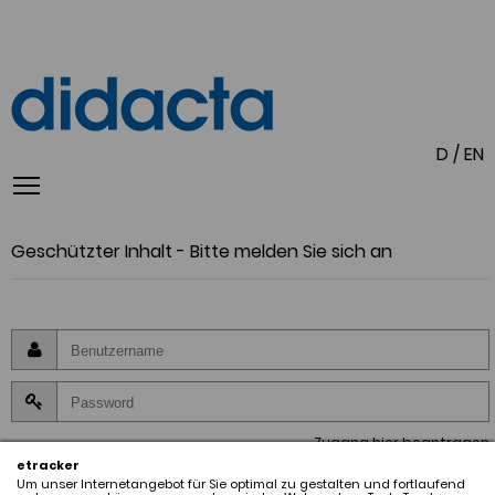
D
/
EN
Geschützter Inhalt - Bitte melden Sie sich an
Zugang hier beantragen
etracker
Um unser Internetangebot für Sie optimal zu gestalten und fortlaufend
Anmeldung zum Mitgliederbereich. Meine Daten werden hierbei