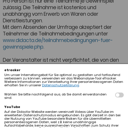
Pro Person ist nur eine Teilnahme je Gewinnspiel
zulässig. Die Teilnahme ist kostenlos und
unabhängig vom Erwerb von Waren oder
Dienstleistungen.
Mit dem Absenden der Umfrage akzeptiert der
Teilnehmer die Teilnahmebedingungen unter
www.didacta.de/teilnahmebedingungen-fuer-
gewinnspiele.php
.
Der Veranstalter ist nicht verpflichtet, die von den
Teilnehmenden im Rahmen der Umfrage
etracker
bereitgestellten Inhalte auf mögliche Verletzungen
Um unser Internetangebot für Sie optimal zu gestalten und fortlaufend
verbessern zu können, verwenden wir das Webanalyse-Tool eTracker.
von Rechten Dritter zu überprüfen. Der Veranstalter
Weitere Informationen zur Verarbeitung Ihrer personenbezogenen Daten
erhalten Sie in unserer
Datenschutzerklärung
.
ist jedoch berechtigt, Inhalte abzulehnen oder von
der Teilnahme auszuschließen, wenn diese nach
Wählen Sie bitte nachfolgend aus, ob Sie damit einverstanden
sind.
sachgerechter Einschätzung rechtswidrig sind oder
gegen die guten Sitten verstoßen.
YouTube
Auf der Didacta-Website werden vereinzelt Videos über YouTube im
erweiterten Datenschutzmodus eingebunden. Es gibt derzeit in den bei
5. Gewinn und Ermittlung
der Nutzung von YouTube besondere Risiken für die übermittelten
personenbezogenen Daten, weil z.B. keine unabhängige
Der im Gewinnspiel-Post genannte Preis wird unter
Aufsichtsbehörde, keine ausreichenden Vorschriften zum Schutz ihrer