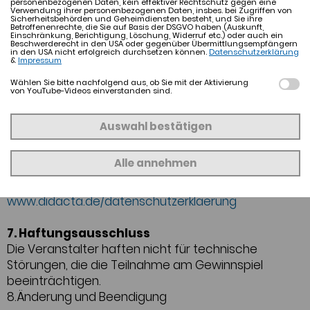
personenbezogenen Daten, kein effektiver Rechtschutz gegen eine
allen gültigen Teilnahmen verlost. Die Gewinnerinnen
Verwendung ihrer personenbezogenen Daten, insbes. bei Zugriffen von
Sicherheitsbehörden und Geheimdiensten besteht, und Sie ihre
oder Gewinner werden per E-Mail benachrichtigt.
Betroffenenrechte, die Sie auf Basis der DSGVO haben (Auskunft,
Einschränkung, Berichtigung, Löschung, Widerruf etc.) oder auch ein
Meldet sich der/die Gewinnerin nicht innerhalb von 7
Beschwerderecht in den USA oder gegenüber Übermittlungsempfängern
in den USA nicht erfolgreich durchsetzen können.
Datenschutzerklärung
Tagen, verfällt der Anspruch und es wird neu
&
Impressum
ausgelost.
Wählen Sie bitte nachfolgend aus, ob Sie mit der Aktivierung
von YouTube-Videos einverstanden sind.
6. Datenschutz
Die im Rahmen des Gewinnspiels erhobenen
Auswahl bestätigen
personenbezogenen Daten werden ausschließlich
zur Durchführung des Gewinnspiels verwendet und
Alle annehmen
anschließend gelöscht. Weitere Informationen zum
Datenschutz finden Sie unter
www.didacta.de/datenschutzerklaerung
7. Haftungsausschluss
Die Veranstalter haften nicht für technische
Störungen, die die Teilnahme am Gewinnspiel
beeinträchtigen.
8.Änderung und Beendigung