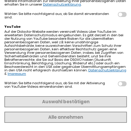
Weitere Informationen zur Verarbeitung Ihrer personenbezogenen Daten
erhalten Sie in unserer
Datenschutzerklärung
.
A
B
C
D
E
F
G
H
I
J
K
L
Wählen Sie bitte nachfolgend aus, ob Sie damit einverstanden
sind.
YouTube
M
N
O
P
Q
R
S
T
U
V
Auf der Didacta-Website werden vereinzelt Videos über YouTube im
erweiterten Datenschutzmodus eingebunden. Es gibt derzeit in den bei
der Nutzung von YouTube besondere Risiken für die übermittelten
personenbezogenen Daten, weil z.B. keine unabhängige
Aufsichtsbehörde, keine ausreichenden Vorschriften zum Schutz ihrer
personenbezogenen Daten, kein effektiver Rechtschutz gegen eine
W
X
Y
Z
Verwendung ihrer personenbezogenen Daten, insbes. bei Zugriffen von
Sicherheitsbehörden und Geheimdiensten besteht, und Sie ihre
Betroffenenrechte, die Sie auf Basis der DSGVO haben (Auskunft,
Einschränkung, Berichtigung, Löschung, Widerruf etc.) oder auch ein
Beschwerderecht in den USA oder gegenüber Übermittlungsempfängern
in den USA nicht erfolgreich durchsetzen können.
Datenschutzerklärung
&
Impressum
Wählen Sie bitte nachfolgend aus, ob Sie mit der Aktivierung
von YouTube-Videos einverstanden sind.
ODER NUTZEN SIE DIE FREITEXT-SUCHE:
Auswahl bestätigen
Alle annehmen
MITGLIEDER DES DIDACTA VERBANDS -
ALPHABETISCHE SUCHE NACH: „u“