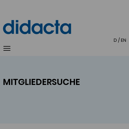
D
/
EN
MIT
GLIE
DER
SU
CHE