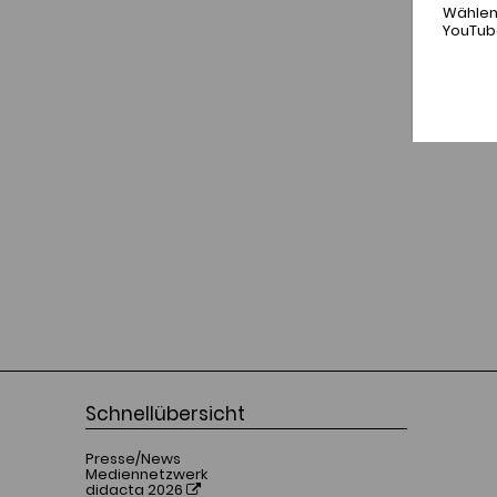
Wählen 
YouTub
Schnellübersicht
Presse/News
Mediennetzwerk
didacta 2026