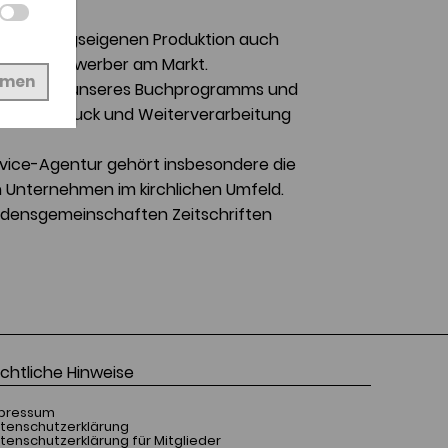
 der verlagseigenen Produktion auch
rer Mitbewerber am Markt.
hmen
en Großteil unseres Buchprogramms und
repress, Druck und Weiterverarbeitung
rvice-Agentur gehört insbesondere die
 Unternehmen im kirchlichen Umfeld.
 Ordensgemeinschaften Zeitschriften
chtliche Hinweise
pressum
tenschutzerklärung
tenschutzerklärung für Mitglieder