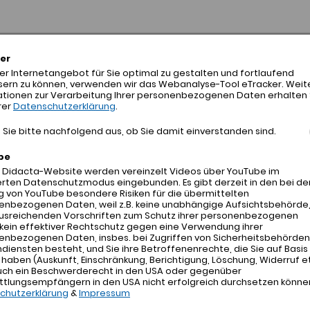
er
Don Bosco Medien GmbH
r Internetangebot für Sie optimal zu gestalten und fortlaufend
sern zu können, verwenden wir das Webanalyse-Tool eTracker. Weit
ationen zur Verarbeitung Ihrer personenbezogenen Daten erhalten 
rer
Datenschutzerklärung
.
Sieboldstr. 11
81669 München
Sie bitte nachfolgend aus, ob Sie damit einverstanden sind.
Telefon:
089-48008-300
be
Fax: 089-48008-309
r Didacta-Website werden vereinzelt Videos über YouTube im
Internet:
www.donbosco-medien.de
rten Datenschutzmodus eingebunden. Es gibt derzeit in den bei de
 von YouTube besondere Risiken für die übermittelten
E-Mail:
info@donbosco-medien.de
enbezogenen Daten, weil z.B. keine unabhängige Aufsichtsbehörde
ausreichenden Vorschriften zum Schutz ihrer personenbezogenen
kein effektiver Rechtschutz gegen eine Verwendung ihrer
enbezogenen Daten, insbes. bei Zugriffen von Sicherheitsbehörden
iensten besteht, und Sie ihre Betroffenenrechte, die Sie auf Basis
Leistungsangebot:
aben (Auskunft, Einschränkung, Berichtigung, Löschung, Widerruf et
Als Verlag erstellen und verbreiten wir P
uch ein Beschwerderecht in den USA oder gegenüber
ttlungsempfängern in den USA nicht erfolgreich durchsetzen könne
Eltern-Kind-Gruppen, Kitas, Kindergärte
chutzerklärung
&
Impressum
für den Bereich der Kinder- und Jugendp