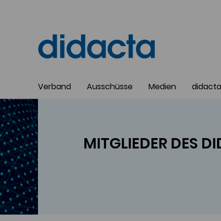
Verband
Ausschüsse
Medien
didact
MIT
GLIE
DER DES DI