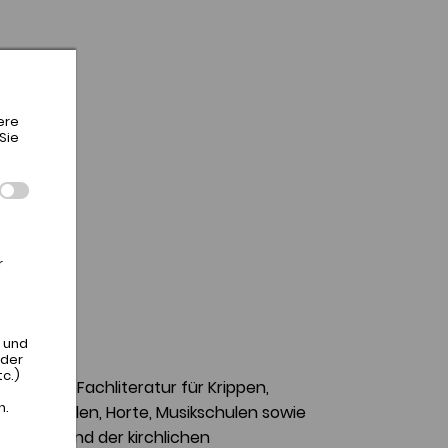
ere
Sie
r
,
 und
 der
c.)
raxis- und Fachliteratur für Krippen,
n.
n, Vorschulen, Horte, Musikschulen sowie
astoral und der kirchlichen