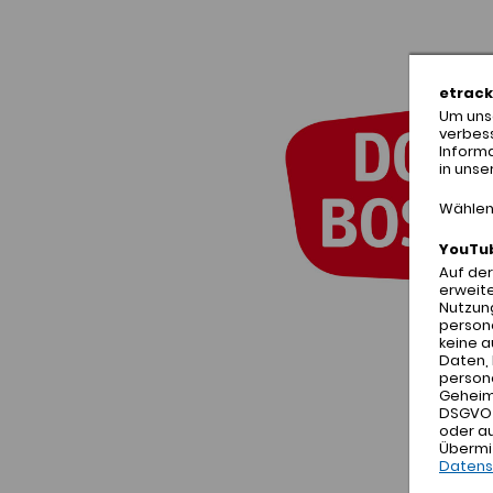
etrack
Um unse
verbes
Inform
in unse
Wählen 
YouTu
Auf de
erweite
Nutzung
person
keine 
Daten, 
person
Geheimd
DSGVO h
oder a
Übermi
Datens