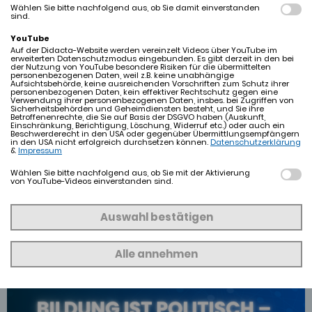
Wählen Sie bitte nachfolgend aus, ob Sie damit einverstanden
sind.
YouTube
Auf der Didacta-Website werden vereinzelt Videos über YouTube im
erweiterten Datenschutzmodus eingebunden. Es gibt derzeit in den bei
der Nutzung von YouTube besondere Risiken für die übermittelten
personenbezogenen Daten, weil z.B. keine unabhängige
Aufsichtsbehörde, keine ausreichenden Vorschriften zum Schutz ihrer
personenbezogenen Daten, kein effektiver Rechtschutz gegen eine
Verwendung ihrer personenbezogenen Daten, insbes. bei Zugriffen von
Sicherheitsbehörden und Geheimdiensten besteht, und Sie ihre
© Didacta
Betroffenenrechte, die Sie auf Basis der DSGVO haben (Auskunft,
Einschränkung, Berichtigung, Löschung, Widerruf etc.) oder auch ein
Beschwerderecht in den USA oder gegenüber Übermittlungsempfängern
in den USA nicht erfolgreich durchsetzen können.
Datenschutzerklärung
&
Impressum
Wählen Sie bitte nachfolgend aus, ob Sie mit der Aktivierung
von YouTube-Videos einverstanden sind.
Auswahl bestätigen
Alle annehmen