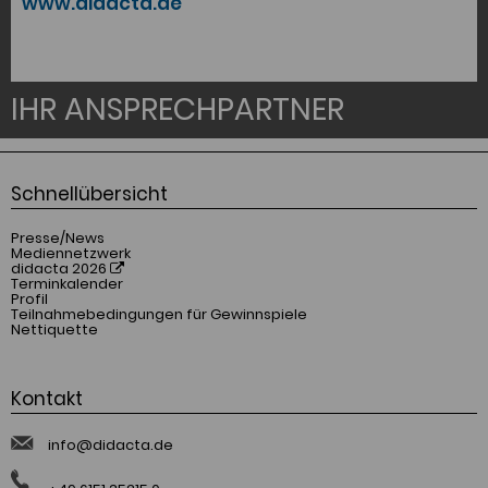
www.didacta.de
IHR AN
SPRECH
PART
NER
Schnellübersicht
Presse/News
Mediennetzwerk
didacta 2026
Terminkalender
Profil
Teilnahmebedingungen für Gewinnspiele
Nettiquette
Kontakt
info@didacta.de