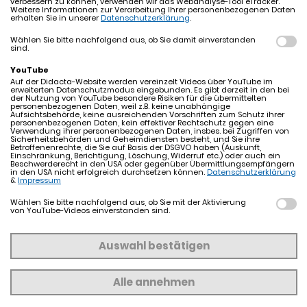
verbessern zu können, verwenden wir das Webanalyse-Tool eTracker.
Weitere Informationen zur Verarbeitung Ihrer personenbezogenen Daten
nur für den Zugang zum Mitgliederbereich verwendet und zu
erhalten Sie in unserer
Datenschutzerklärung
.
keinem Zeitpunkt weitergegeben.
Wählen Sie bitte nachfolgend aus, ob Sie damit einverstanden
sind.
Bitte beachten Sie unsere
Datenschutzerklärung
.
YouTube
Auf der Didacta-Website werden vereinzelt Videos über YouTube im
erweiterten Datenschutzmodus eingebunden. Es gibt derzeit in den bei
der Nutzung von YouTube besondere Risiken für die übermittelten
ANMELDEN
personenbezogenen Daten, weil z.B. keine unabhängige
Aufsichtsbehörde, keine ausreichenden Vorschriften zum Schutz ihrer
personenbezogenen Daten, kein effektiver Rechtschutz gegen eine
Verwendung ihrer personenbezogenen Daten, insbes. bei Zugriffen von
Sicherheitsbehörden und Geheimdiensten besteht, und Sie ihre
Betroffenenrechte, die Sie auf Basis der DSGVO haben (Auskunft,
Einschränkung, Berichtigung, Löschung, Widerruf etc.) oder auch ein
Beschwerderecht in den USA oder gegenüber Übermittlungsempfängern
in den USA nicht erfolgreich durchsetzen können.
Datenschutzerklärung
&
Impressum
Schnellübersicht
Wählen Sie bitte nachfolgend aus, ob Sie mit der Aktivierung
von YouTube-Videos einverstanden sind.
Presse/News
Mediennetzwerk
didacta 2026
Terminkalender
Auswahl bestätigen
Profil
Teilnahmebedingungen für Gewinnspiele
Nettiquette
Alle annehmen