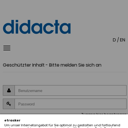
D
/
EN
Geschützter Inhalt - Bitte melden Sie sich an
Zugang hier beantragen
etracker
Um unser Internetangebot für Sie optimal zu gestalten und fortlaufend
Anmeldung zum Mitgliederbereich. Meine Daten werden hierbei